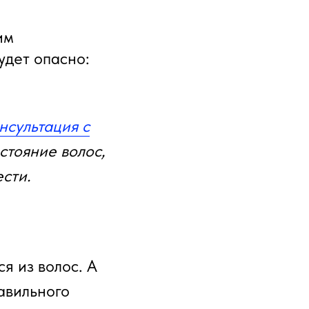
им
удет опасно:
нсультация с
стояние волос,
ести.
я из волос. А
авильного