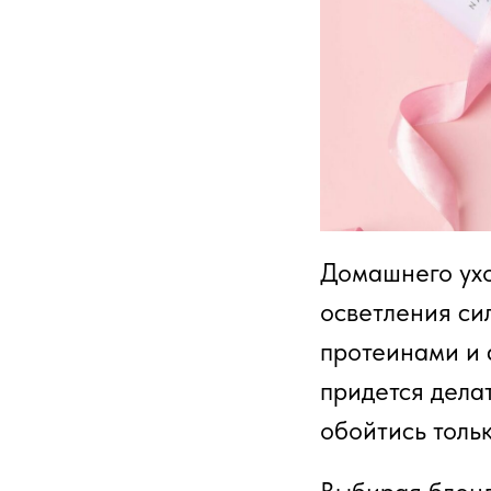
Домашнего ухо
осветления си
протеинами и а
придется дела
обойтись тол