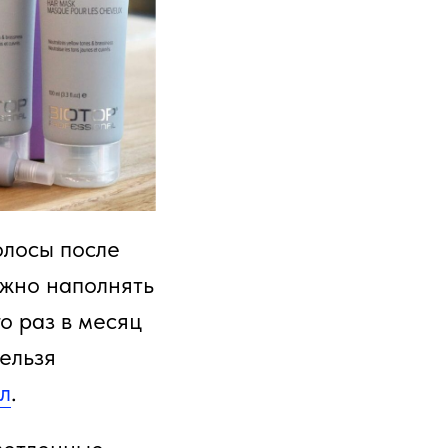
олосы после
ужно наполнять
о раз в месяц
ельзя
л
.