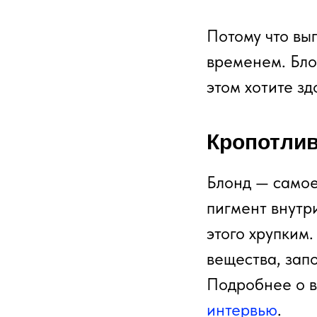
Потому что выг
временем. Бло
этом хотите з
Кропотлив
Блонд — самое
пигмент внутри
этого хрупким.
вещества, зап
Подробнее о в
интервью
.