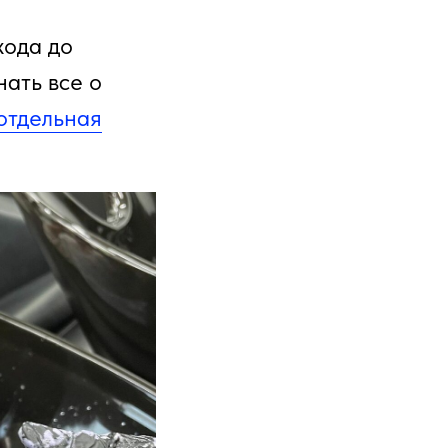
хода до
ать все о
отдельная