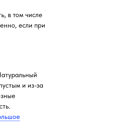
ь, в том числе
енно, если при
Натуральный
пустым и из-за
езные
сть.
ольшое