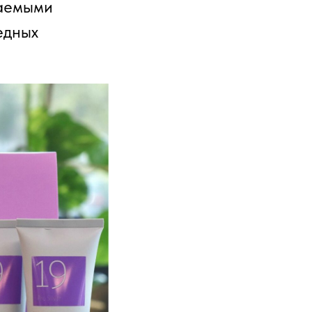
ваемыми
едных