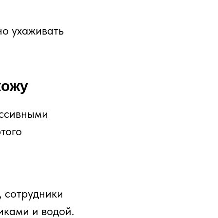
но ухаживать
кожу
ессивными
того
, сотрудники
иками и водой.