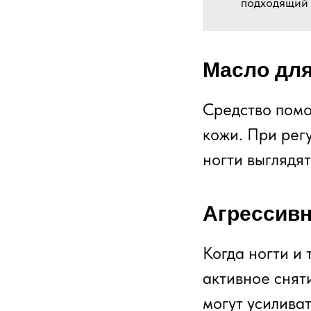
подходящий 
Масло для
Средство помо
кожи. При рег
ногти выглядя
Агрессивн
Когда ногти и
активное снят
могут усиливат