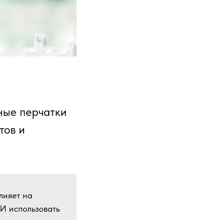
ные перчатки
тов и
влияет на
 И использовать