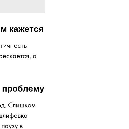
ем кажется
стичность
рескается, а
 проблему
од. Слишком
 шлифовка
 паузу в