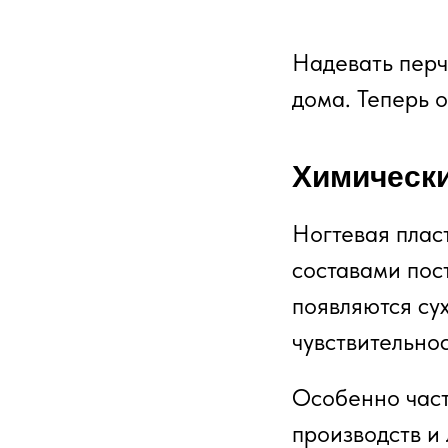
Надевать перч
дома. Теперь 
Химически
Ногтевая плас
составами пос
появляются су
чувствительнос
Особенно част
производств и