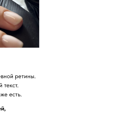
евной ретины.
 текст.
же есть.
й,