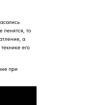
асались
 пенятся, то
атление, а
 технике его
ние при