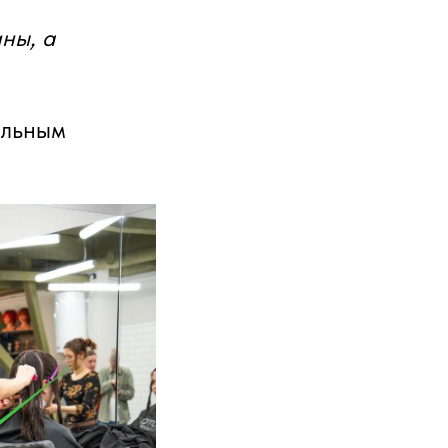
ны, а
ильным