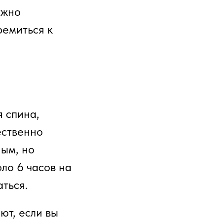
ужно
ремиться к
 спина,
ественно
ным, но
оло 6 часов на
аться.
ют, если вы