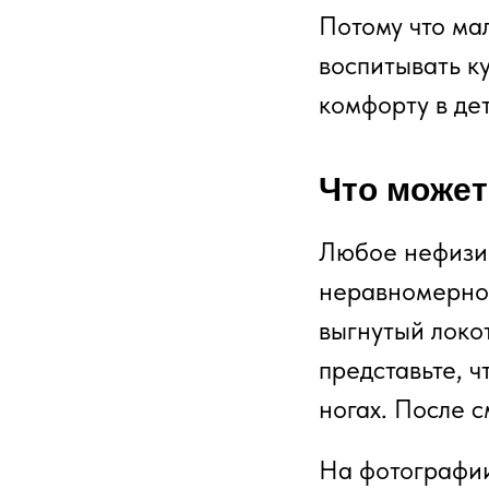
Потому что мал
воспитывать ку
комфорту в де
Что може
Любое нефизио
неравномерное
выгнутый локо
представьте, ч
ногах. После 
На фотографии