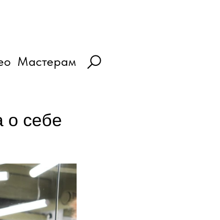
ео
Мастерам
 о себе