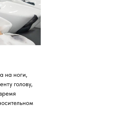
а на ноги,
енту голову,
 время
тносительном