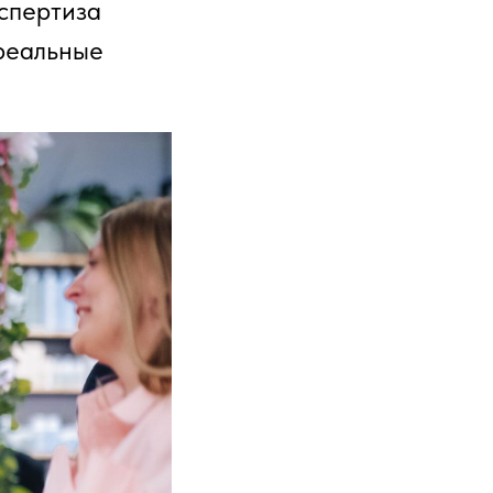
кспертиза
 реальные