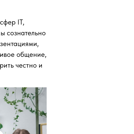
сфер IT,
Мы сознательно
езентациями,
живое общение,
рить честно и