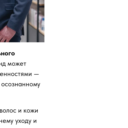
ьного
енд может
 ценностями —
, осознанному
волос и кожи
нему уходу и