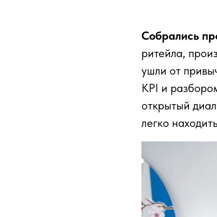
Собрались пр
ритейла, прои
ушли от привы
KPI и разборо
открытый диало
легко находит