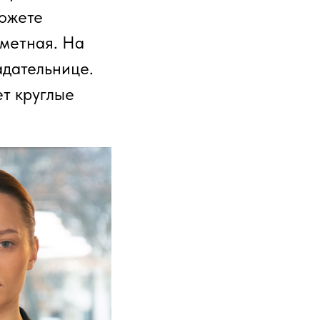
можете
аметная. На
адательнице.
ет круглые