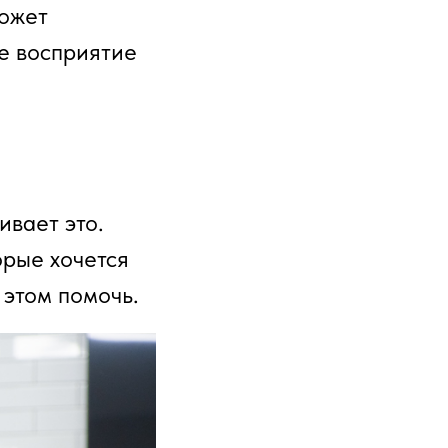
может
ее восприятие
вает это.
орые хочется
 этом помочь.