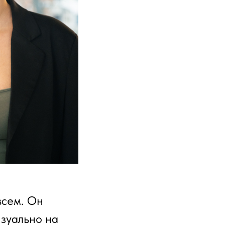
всем. Он
изуально на