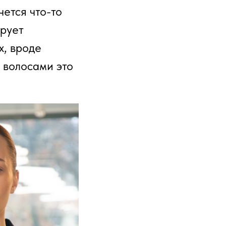
чется что-то
ирует
х, вроде
 волосами это