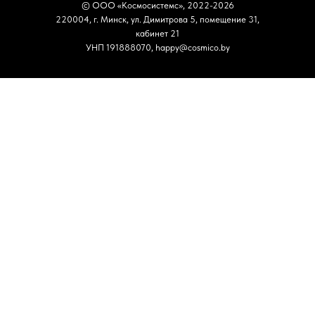
© ООО «Космосистемс»,
2022-2026
220004, г. Минск, ул. Димитрова 5, помещение 31,
кабинет 21
УНП 191888070, happy@cosmico.by