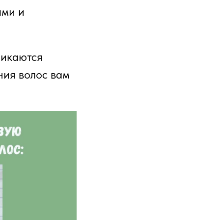
ыми и
ликаются
ния волос вам