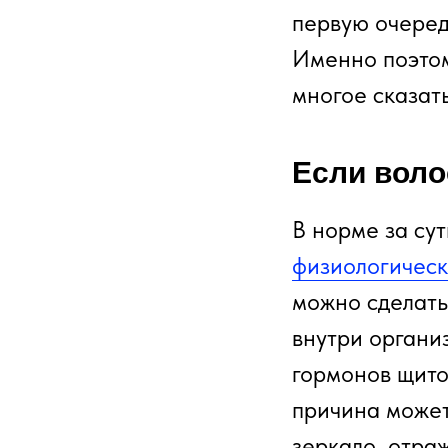
первую очеред
Именно поэтом
многое сказат
Если воло
В норме за сут
физиологичес
можно сделать
внутри органи
гормонов щито
причина может
зеркало, отра