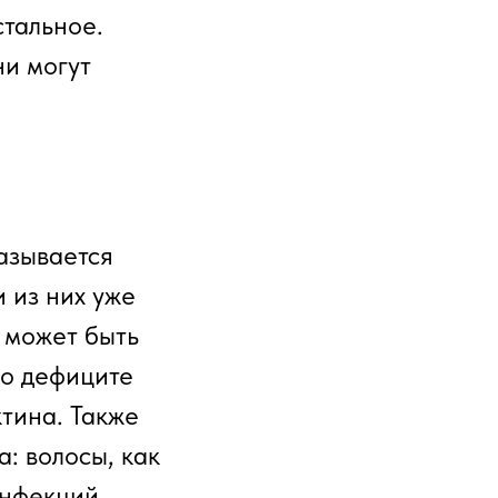
стальное.
ни могут
называется
и из них уже
 может быть
 о дефиците
тина. Также
: волосы, как
инфекций,