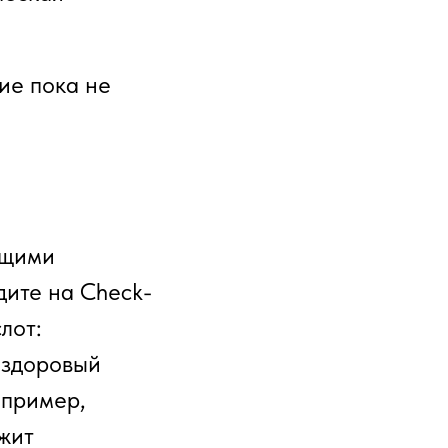
вие пока не
ящими
дите на Check-
лот:
 здоровый
апример,
ужит