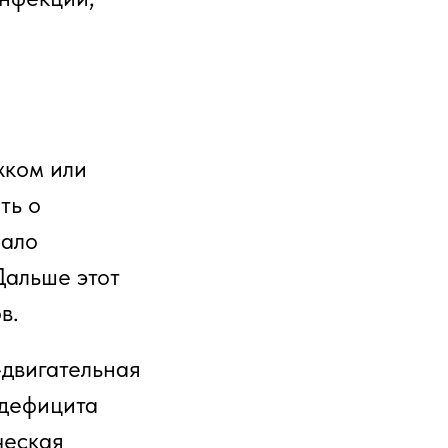
жком или
ть о
мало
Дальше этот
в.
-двигательная
 дефицита
ческая