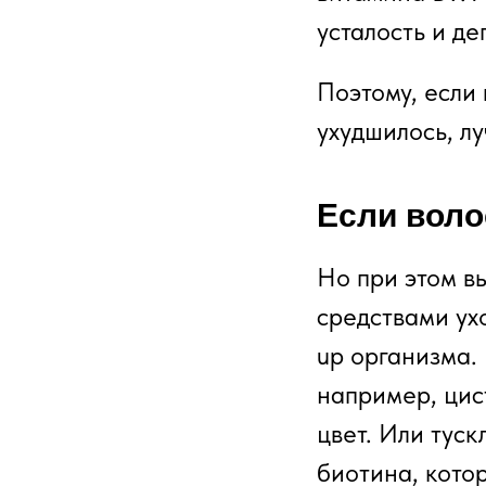
усталость и д
Поэтому, если 
ухудшилось, лу
Если воло
Но при этом в
средствами ухо
up организма.
например, цис
цвет. Или туск
биотина, кото