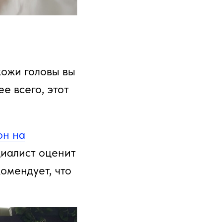
кожи головы вы
е всего, этот
он на
циалист оценит
омендует, что