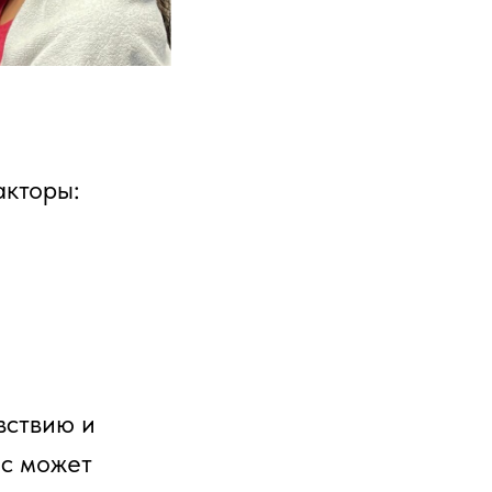
акторы:
вствию и
ос может