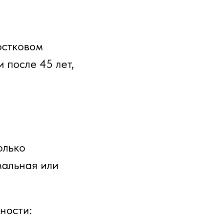
остковом
 после 45 лет,
олько
мальная или
ности: