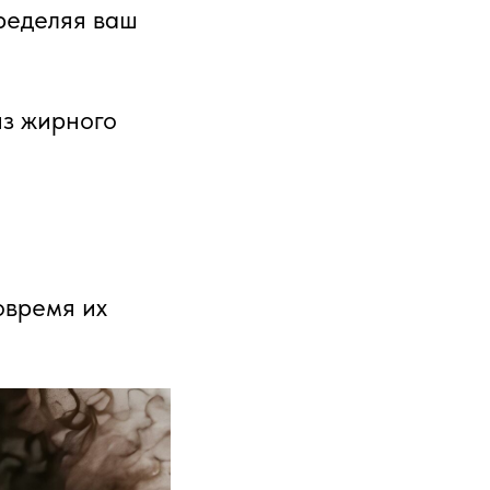
ределяя ваш
из жирного
овремя их